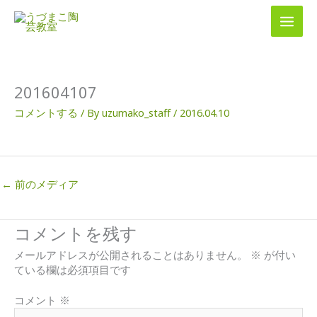
内
容
を
ス
キ
ッ
201604107
プ
コメントする
/ By
uzumako_staff
/
2016.04.10
←
前のメディア
コメントを残す
メールアドレスが公開されることはありません。
※
が付い
ている欄は必須項目です
コメント
※