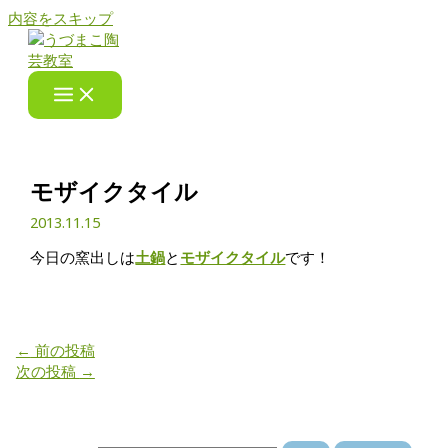
内容をスキップ
モザイクタイル
2013.11.15
今日の窯出しは
土鍋
と
モザイクタイル
です！
←
前の投稿
次の投稿
→