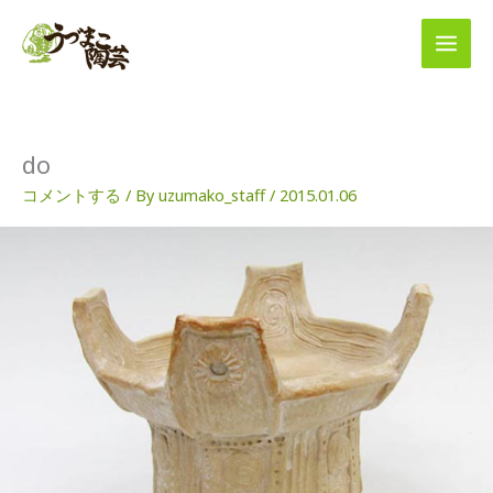
内
容
を
ス
キ
ッ
プ
do
コメントする
/ By
uzumako_staff
/
2015.01.06