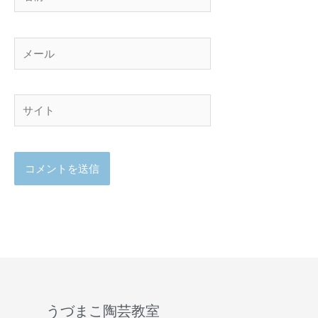
前
メ
ー
ル
サ
イ
ト
うづまこ陶芸教室