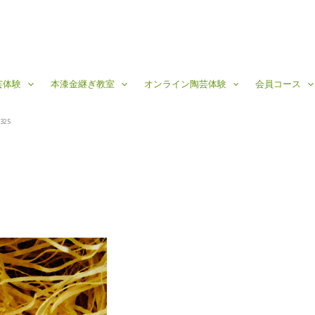
芸体験
本漆金継ぎ教室
オンライン陶芸体験
会員コース
325