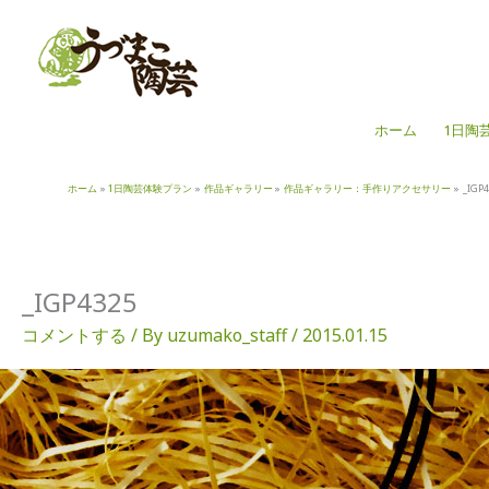
内
容
を
ス
キ
ホーム
1日陶
ッ
プ
ホーム
1日陶芸体験プラン
作品ギャラリー
作品ギャラリー：手作りアクセサリー
_IGP4
_IGP4325
コメントする
/ By
uzumako_staff
/
2015.01.15