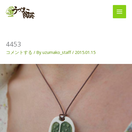
内
容
を
ス
キ
ッ
プ
4453
コメントする
/ By
uzumako_staff
/
2015.01.15