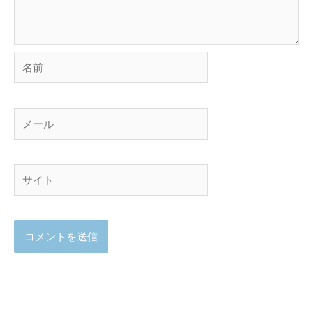
名
前
メ
ー
ル
サ
イ
ト