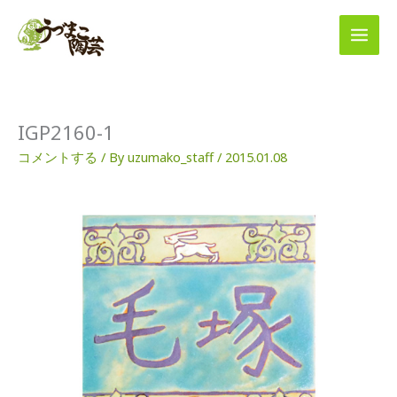
内
容
を
ス
キ
ッ
プ
IGP2160-1
コメントする
/ By
uzumako_staff
/
2015.01.08