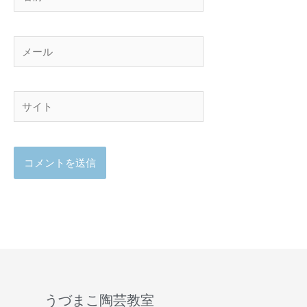
前
メ
ー
ル
サ
イ
ト
うづまこ陶芸教室