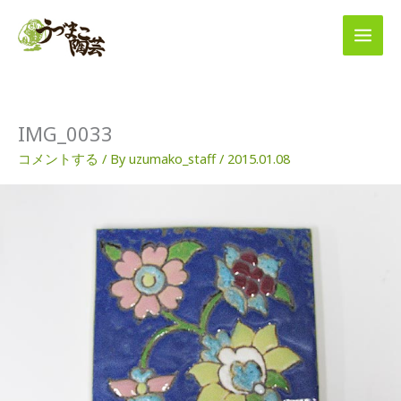
内
容
を
ス
キ
ッ
プ
IMG_0033
コメントする
/ By
uzumako_staff
/
2015.01.08