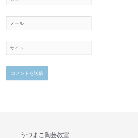
前
メ
ー
ル
サ
イ
ト
うづまこ陶芸教室