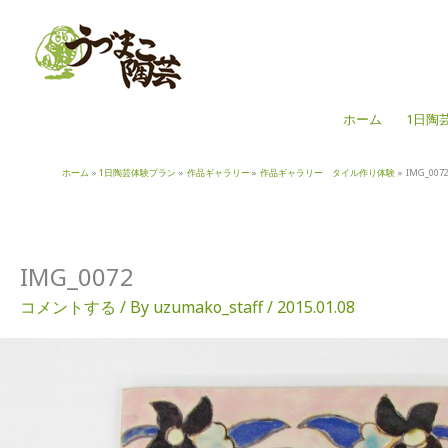
内
容
を
ス
キ
ホーム
1日陶
ッ
プ
ホーム
1日陶芸体験プラン
作品ギャラリー
作品ギャラリー タイル作り体験
IMG_007
IMG_0072
コメントする
/ By
uzumako_staff
/
2015.01.08