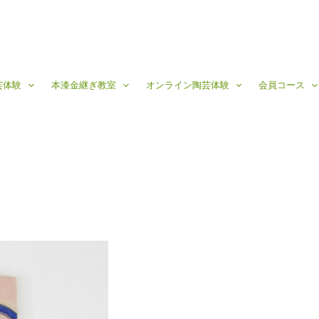
芸体験
本漆金継ぎ教室
オンライン陶芸体験
会員コース
2