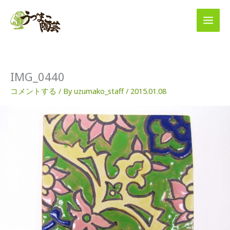
内
容
を
ス
キ
ッ
プ
IMG_0440
コメントする
/ By
uzumako_staff
/
2015.01.08