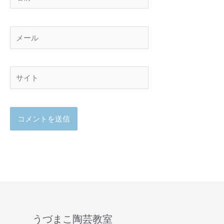
前
メ
ー
ル
サ
イ
ト
うづまこ陶芸教室