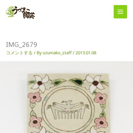
内
容
を
ス
キ
ッ
プ
IMG_2679
コメントする
/ By
uzumako_staff
/
2015.01.08