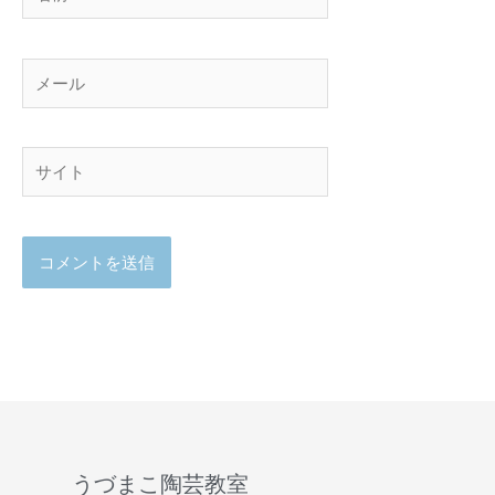
前
メ
ー
ル
サ
イ
ト
うづまこ陶芸教室