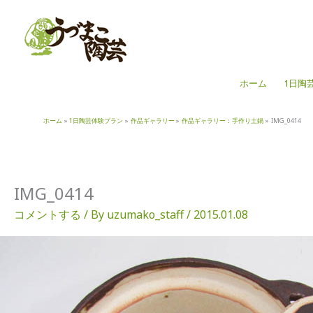
内
容
を
ス
キ
ホーム
1日陶
ッ
プ
ホーム
1日陶芸体験プラン
作品ギャラリー
作品ギャラリー：手作り土鍋
IMG_0414
IMG_0414
コメントする
/ By
uzumako_staff
/
2015.01.08