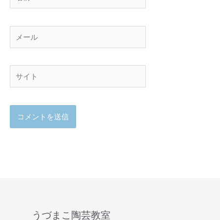
前
メ
ー
ル
サ
イ
ト
うづまこ陶芸教室