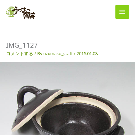
内
容
を
ス
キ
ッ
プ
IMG_1127
コメントする
/ By
uzumako_staff
/
2015.01.08