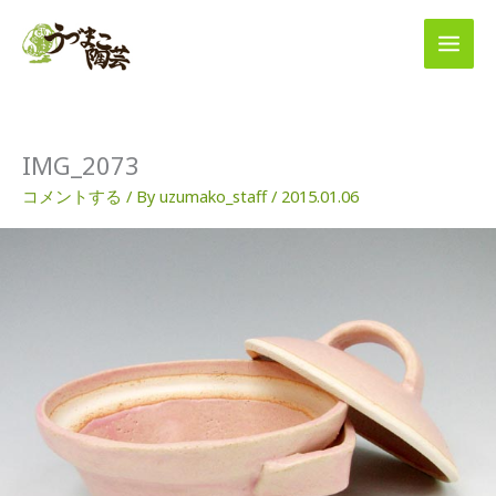
内
容
を
ス
キ
ッ
プ
IMG_2073
コメントする
/ By
uzumako_staff
/
2015.01.06