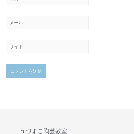
前
メ
ー
ル
サ
イ
ト
うづまこ陶芸教室