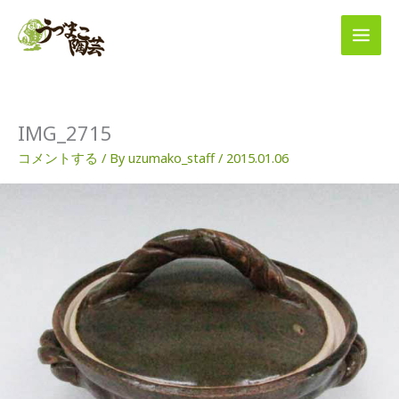
内
容
を
ス
キ
ッ
プ
IMG_2715
コメントする
/ By
uzumako_staff
/
2015.01.06