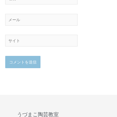
前
メ
ー
ル
サ
イ
ト
うづまこ陶芸教室