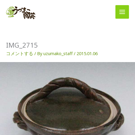
内
容
を
ス
キ
ッ
プ
IMG_2715
コメントする
/ By
uzumako_staff
/
2015.01.06