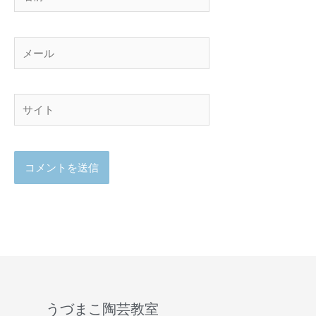
前
メ
ー
ル
サ
イ
ト
うづまこ陶芸教室