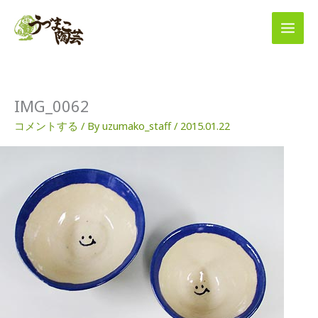
内
容
を
ス
キ
ッ
プ
IMG_0062
コメントする
/ By
uzumako_staff
/
2015.01.22