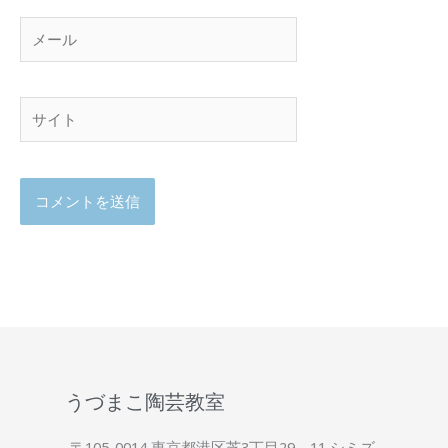
メ
ー
ル
サ
イ
ト
うづまこ陶芸教室
〒105-0014 東京都港区芝3丁目29－11 シミズ