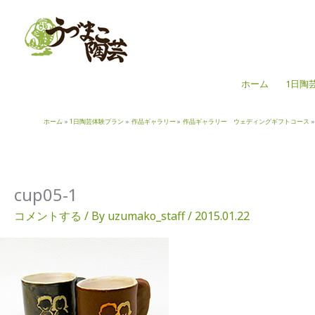
内
容
を
ス
キ
ホーム
1日陶
ッ
プ
ホーム
1日陶芸体験プラン
作品ギャラリー
作品ギャラリー ウェディングギフトコース
cup05-1
コメントする
/ By
uzumako_staff
/
2015.01.22