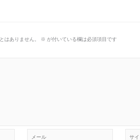
とはありません。
※
が付いている欄は必須項目です
メ
サ
ー
イ