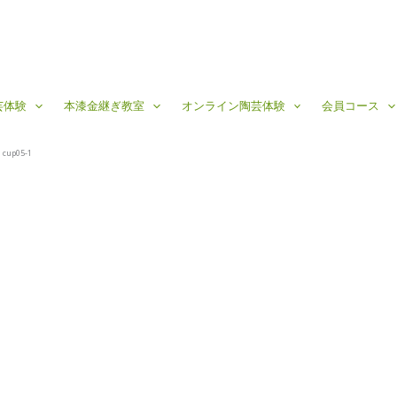
芸体験
本漆金継ぎ教室
オンライン陶芸体験
会員コース
cup05-1