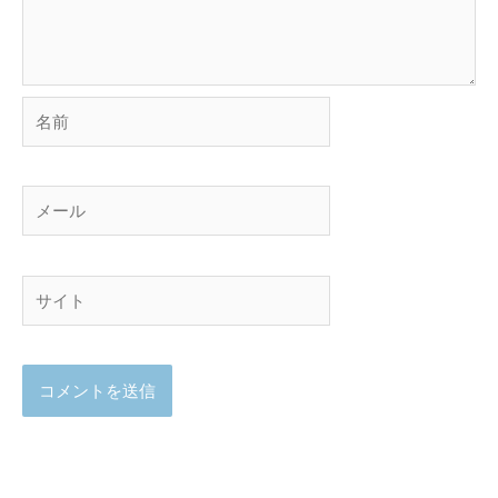
名
前
メ
ー
ル
サ
イ
ト