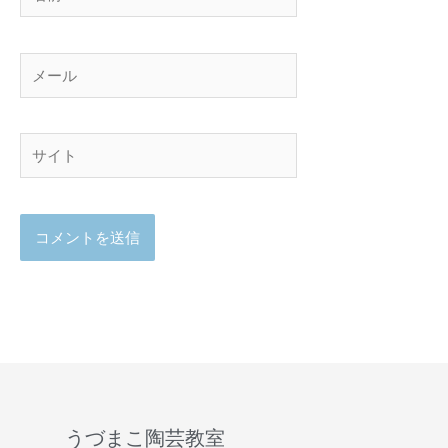
前
メ
ー
ル
サ
イ
ト
うづまこ陶芸教室