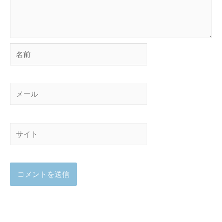
名
前
メ
ー
ル
サ
イ
ト