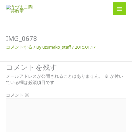
内
容
を
ス
キ
ッ
IMG_0678
プ
コメントする
/ By
uzumako_staff
/
2015.01.17
コメントを残す
メールアドレスが公開されることはありません。
※
が付い
ている欄は必須項目です
コメント
※