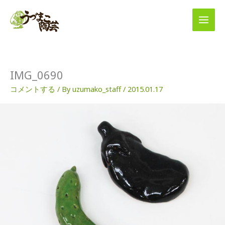
内
容
を
ス
キ
ッ
プ
IMG_0690
コメントする
/ By
uzumako_staff
/
2015.01.17