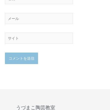
前
メ
ー
ル
サ
イ
ト
うづまこ陶芸教室