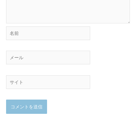
名
前
メ
ー
ル
サ
イ
ト