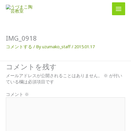
内
容
を
ス
キ
ッ
IMG_0918
プ
コメントする
/ By
uzumako_staff
/
2015.01.17
コメントを残す
メールアドレスが公開されることはありません。
※
が付い
ている欄は必須項目です
コメント
※