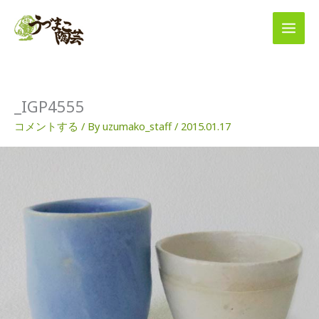
内
容
を
ス
キ
ッ
プ
_IGP4555
コメントする
/ By
uzumako_staff
/
2015.01.17