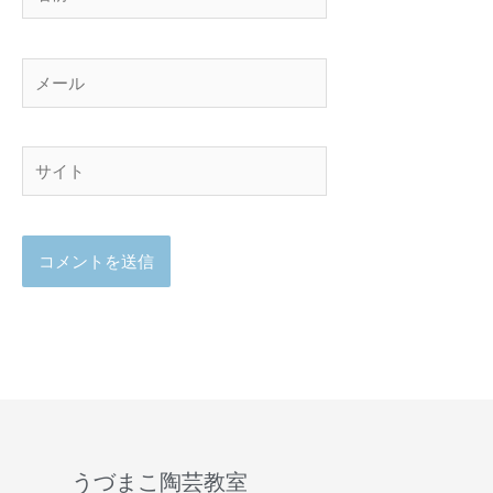
前
メ
ー
ル
サ
イ
ト
うづまこ陶芸教室