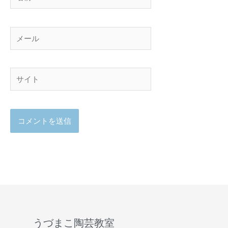
前
メ
ー
ル
サ
イ
ト
うづまこ陶芸教室