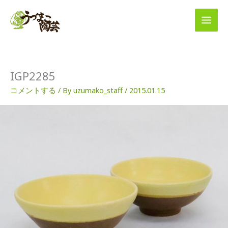
内
容
を
ス
キ
ッ
プ
IGP2285
コメントする
/ By
uzumako_staff
/
2015.01.15