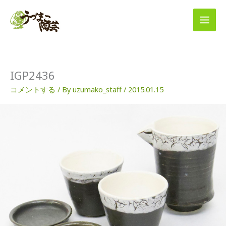
内
容
を
ス
キ
ッ
プ
IGP2436
コメントする
/ By
uzumako_staff
/
2015.01.15