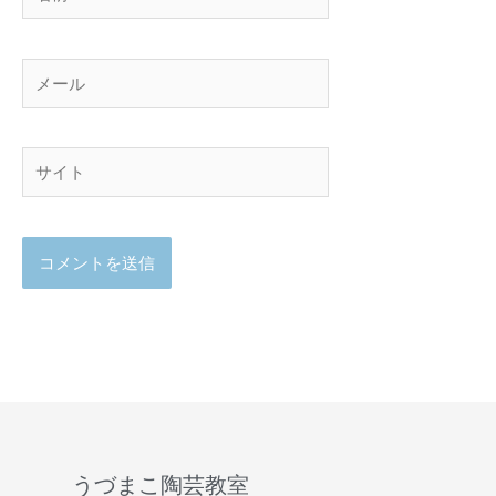
前
メ
ー
ル
サ
イ
ト
うづまこ陶芸教室