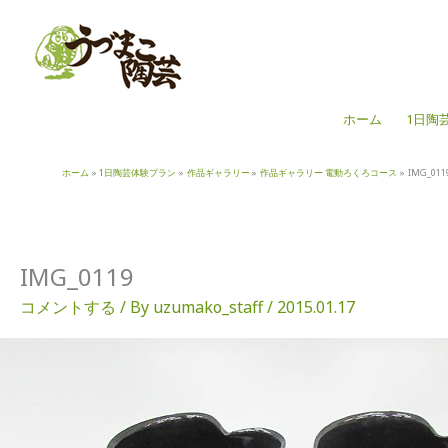
内
容
を
ス
キ
ホーム
1日陶
ッ
プ
ホーム
1日陶芸体験プラン
作品ギャラリー
作品ギャラリー 電動ろくろコース
IMG_011
IMG_0119
コメントする
/ By
uzumako_staff
/
2015.01.17