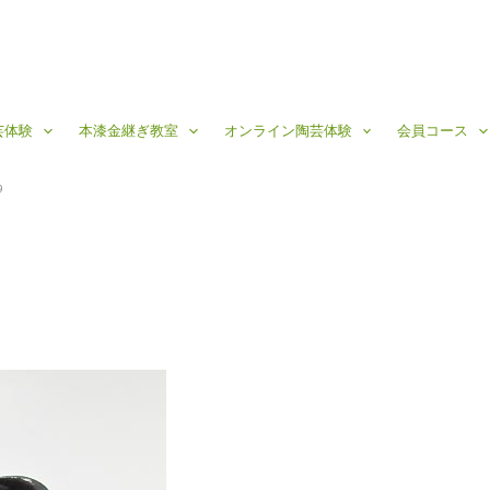
芸体験
本漆金継ぎ教室
オンライン陶芸体験
会員コース
9