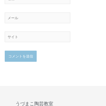
前
メ
ー
ル
サ
イ
ト
うづまこ陶芸教室