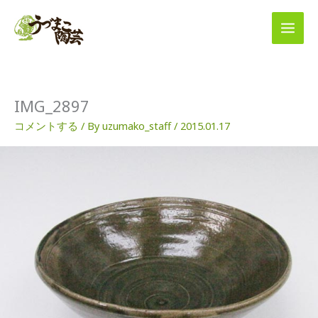
内
容
を
ス
キ
ッ
プ
IMG_2897
コメントする
/ By
uzumako_staff
/
2015.01.17