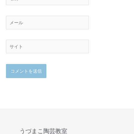
前
メ
ー
ル
サ
イ
ト
うづまこ陶芸教室