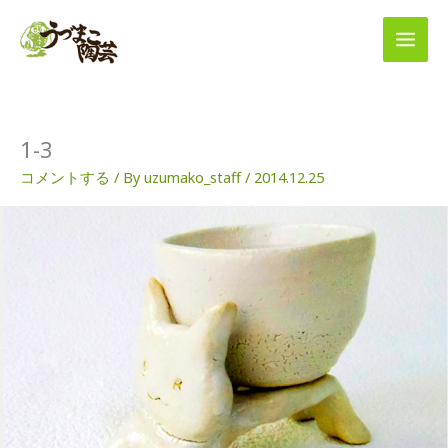
内
容
を
ス
キ
ッ
プ
1-3
コメントする
/ By
uzumako_staff
/
2014.12.25