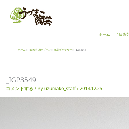
内
容
を
ス
キ
ホーム
1日陶
ッ
プ
ホーム
1日陶芸体験プラン
作品ギャラリー
_IGP3549
_IGP3549
コメントする
/ By
uzumako_staff
/
2014.12.25