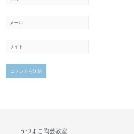
前
メ
ー
ル
サ
イ
ト
うづまこ陶芸教室