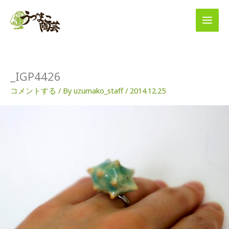
内
容
を
ス
キ
ッ
プ
_IGP4426
コメントする
/ By
uzumako_staff
/
2014.12.25