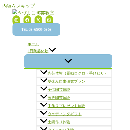
内容をスキップ
TEL 03-6809-6363
ホーム
1日陶芸体験
陶芸体験（電動ロクロ・手びねり）
夏休み自由研究プラン
子供陶芸体験
家族陶芸体験
手作りプレゼント体験
ウェディングギフト
土鍋作り体験