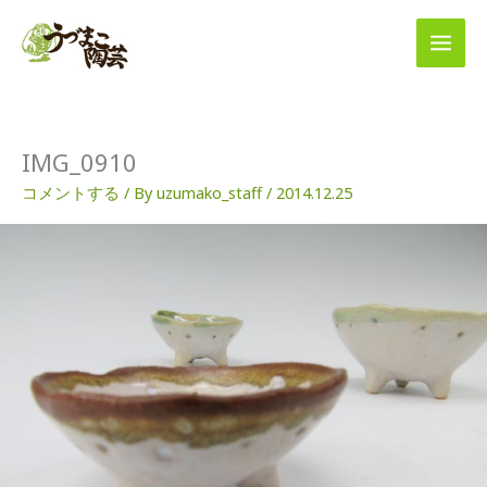
内
容
を
ス
キ
ッ
プ
IMG_0910
コメントする
/ By
uzumako_staff
/
2014.12.25