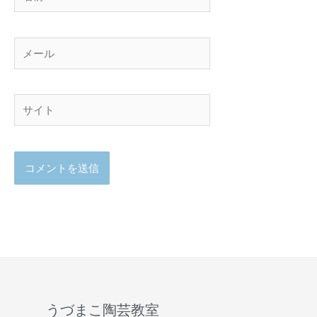
前
メ
ー
ル
サ
イ
ト
うづまこ陶芸教室