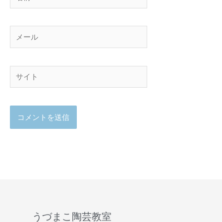
前
メ
ー
ル
サ
イ
ト
うづまこ陶芸教室