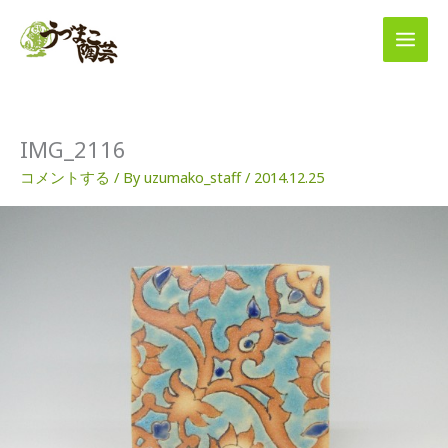
内
容
を
ス
キ
ッ
プ
IMG_2116
コメントする
/ By
uzumako_staff
/
2014.12.25