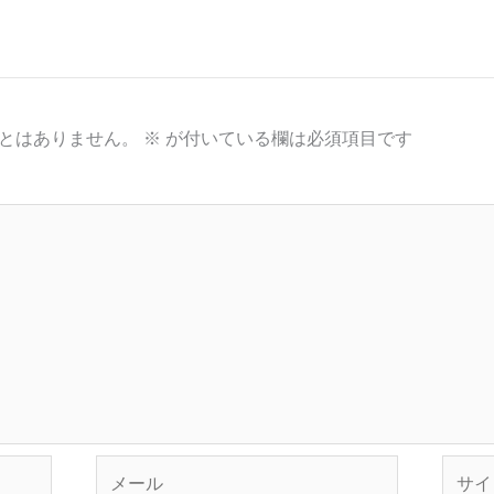
とはありません。
※
が付いている欄は必須項目です
メ
サ
ー
イ