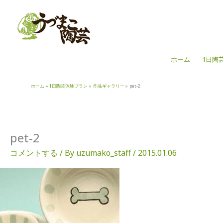
内
容
を
ス
キ
ホーム
1日陶
ッ
プ
ホーム
1日陶芸体験プラン
作品ギャラリー
pet-2
pet-2
コメントする
/ By
uzumako_staff
/
2015.01.06