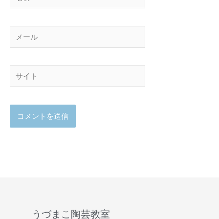
前
メ
ー
ル
サ
イ
ト
うづまこ陶芸教室