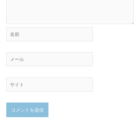
名
前
メ
ー
ル
サ
イ
ト