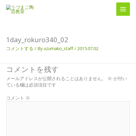
内
容
を
ス
キ
ッ
1day_rokuro340_02
プ
コメントする
/ By
uzumako_staff
/
2015.07.02
コメントを残す
メールアドレスが公開されることはありません。
※
が付い
ている欄は必須項目です
コメント
※