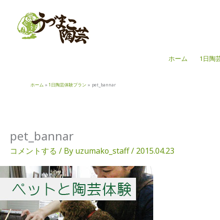
内
容
を
ス
キ
ホーム
1日陶
ッ
プ
ホーム
1日陶芸体験プラン
pet_bannar
pet_bannar
コメントする
/ By
uzumako_staff
/
2015.04.23