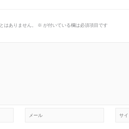
とはありません。
※
が付いている欄は必須項目です
メ
サ
ー
イ
ル
ト