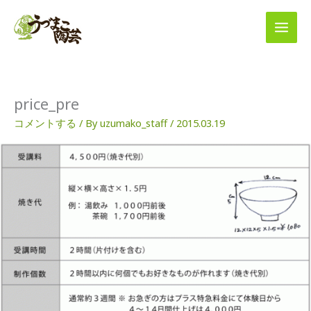
内
容
を
ス
キ
ッ
プ
price_pre
コメントする
/ By
uzumako_staff
/
2015.03.19