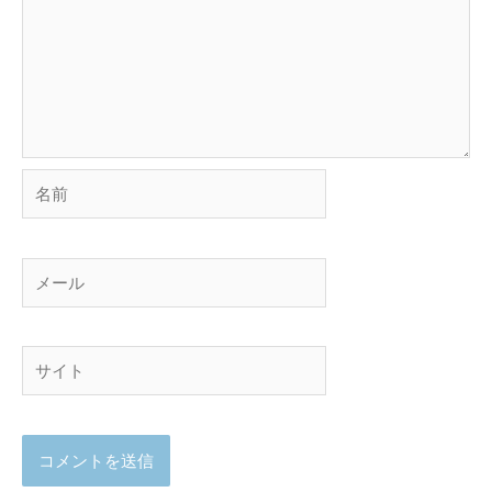
名
前
メ
ー
ル
サ
イ
ト