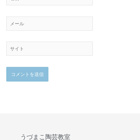
前
メ
ー
ル
サ
イ
ト
うづまこ陶芸教室