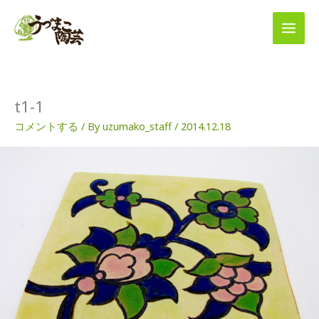
内
容
を
ス
キ
ッ
プ
t1-1
コメントする
/ By
uzumako_staff
/
2014.12.18