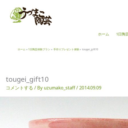
内
容
を
ス
キ
ホーム
1日陶
ッ
プ
ホーム
1日陶芸体験プラン
手作りプレゼント体験
tougei_gift10
tougei_gift10
コメントする
/ By
uzumako_staff
/
2014.09.09