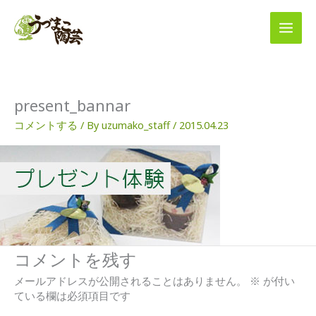
内
容
を
ス
キ
ッ
プ
present_bannar
コメントする
/ By
uzumako_staff
/
2015.04.23
コメントを残す
メールアドレスが公開されることはありません。
※
が付い
ている欄は必須項目です