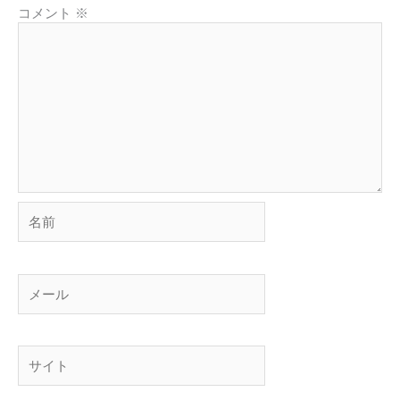
コメント
※
名
前
メ
ー
ル
サ
イ
ト