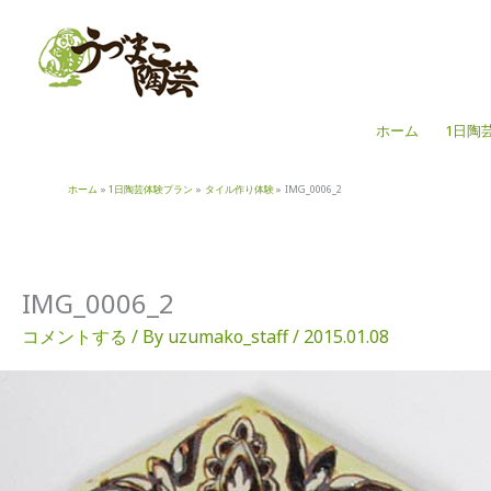
内
容
を
ス
キ
ホーム
1日陶
ッ
プ
ホーム
1日陶芸体験プラン
タイル作り体験
IMG_0006_2
IMG_0006_2
コメントする
/ By
uzumako_staff
/
2015.01.08