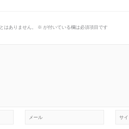
とはありません。
※
が付いている欄は必須項目です
メ
サ
ー
イ
ル
ト