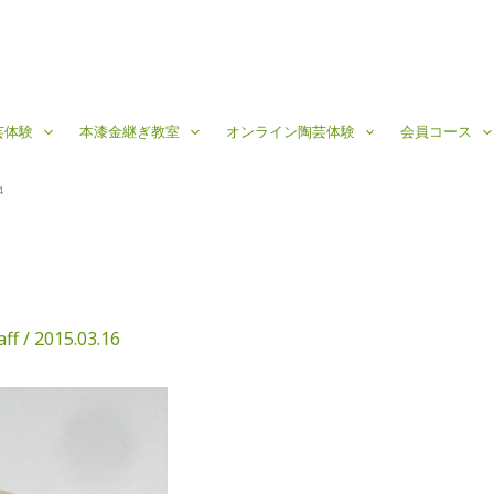
芸体験
本漆金継ぎ教室
オンライン陶芸体験
会員コース
4
aff
/
2015.03.16