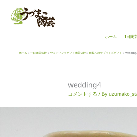
内
容
を
ス
キ
ホーム
1日陶
ッ
プ
ホーム
一日陶芸体験
ウェディングギフト陶芸体験
両親へのサプライズギフト
wedding
wedding4
コメントする
/ By
uzumako_st