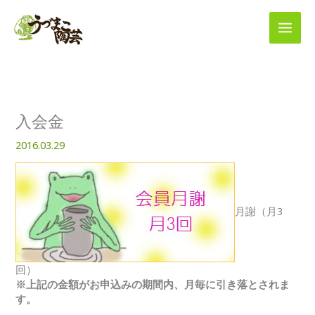
内
容
を
ス
キ
ッ
プ
入会金
2016.03.29
月謝（月3
回）
※上記の金額がお申込みの期間内、月毎に引き落とされま
す。