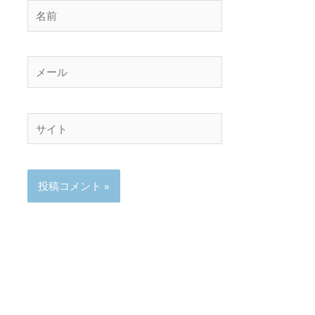
名
前
メ
ー
ル
サ
イ
ト