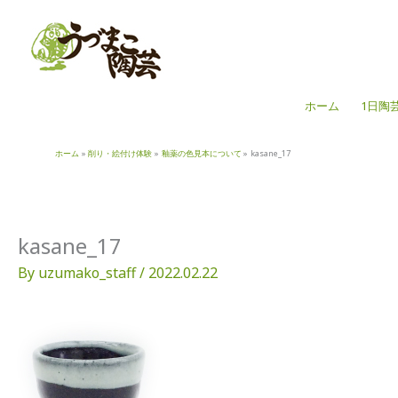
内
容
を
ス
キ
ホーム
1日陶
ッ
プ
ホーム
削り・絵付け体験
釉薬の色見本について
kasane_17
kasane_17
By
uzumako_staff
/
2022.02.22