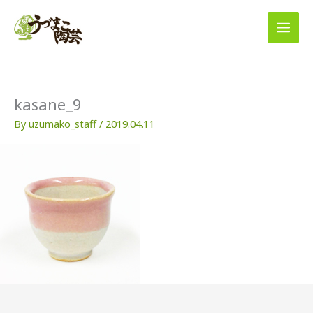
内
容
を
ス
キ
ッ
プ
kasane_9
By
uzumako_staff
/
2019.04.11