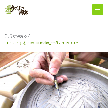
内
容
を
ス
キ
ッ
プ
3.5steak-4
コメントする
/ By
uzumako_staff
/
2015.03.05