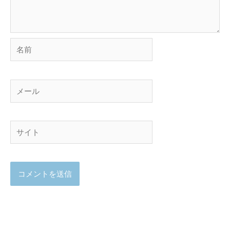
名
前
メ
ー
ル
サ
イ
ト