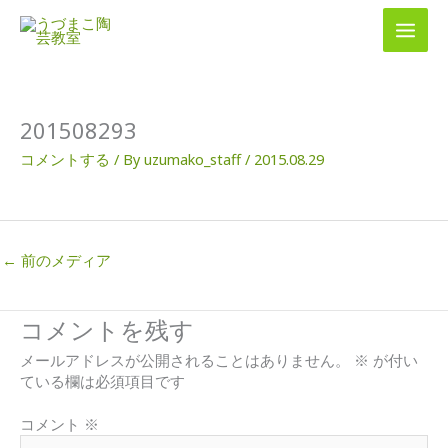
内
容
を
ス
キ
ッ
201508293
プ
コメントする
/ By
uzumako_staff
/
2015.08.29
←
前のメディア
コメントを残す
メールアドレスが公開されることはありません。
※
が付い
ている欄は必須項目です
コメント
※