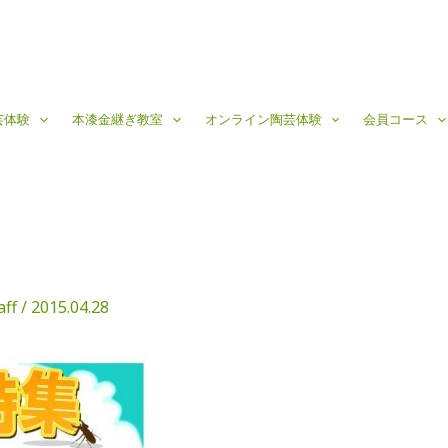
芸体験
本漆金継ぎ教室
オンライン陶芸体験
会員コース
aff
/
2015.04.28