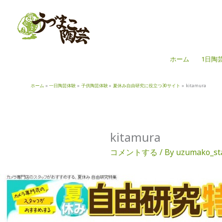
内
容
を
ス
キ
ホーム
1日陶
ッ
プ
ホーム
一日陶芸体験
子供陶芸体験
夏休み自由研究に役立つ30サイト
kitamura
kitamura
コメントする
/ By
uzumako_st