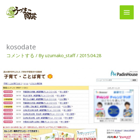
内
容
を
ス
キ
ッ
プ
kosodate
コメントする
/ By
uzumako_staff
/
2015.04.28