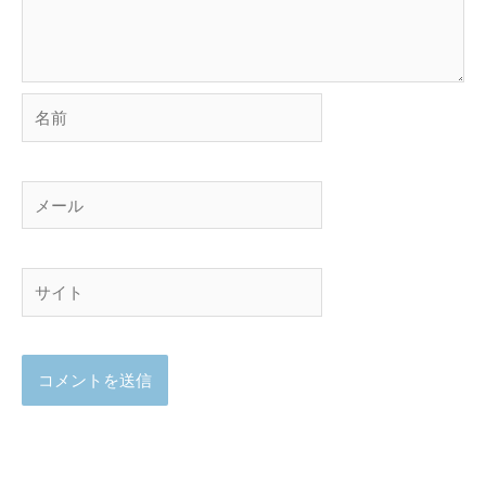
名
前
メ
ー
ル
サ
イ
ト